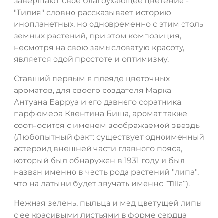
завершают свое благоухающее цветение -
"Тилия" словно рассказывает историю
инопланетных, но одновременно с этим столь
земных растений, при этом композиция,
несмотря на свою замысловатую красоту,
является одой простоте и оптимизму.
Ставший первым в плеяде цветочных
ароматов, для своего создателя Марка-
Антуана Барруа и его давнего соратника,
парфюмера Квентина Биша, аромат также
соотносится с именем воображаемой звезды
(Любопытный факт: существует одноименный
астероид внешней части главного пояса,
который был обнаружен в 1931 году и был
назван именно в честь рода растений "липа",
что на латыни будет звучать именно “Tilia”).
Нежная зелень, пыльца и мед цветущей липы
с ее красивыми листьями в форме сердца