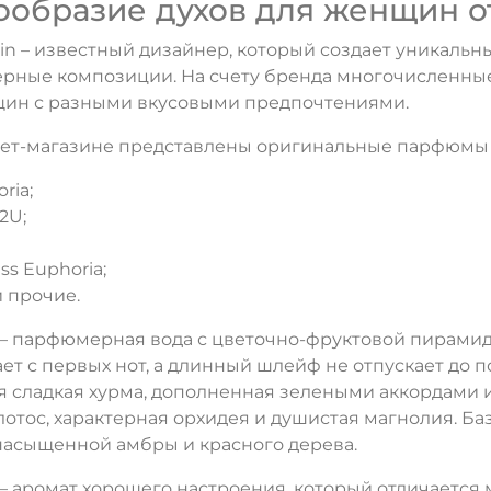
ообразие духов для женщин от 
lein – известный дизайнер, который создает уникал
рные композиции. На счету бренда многочисленны
щин с разными вкусовыми предпочтениями.
ет-магазине представлены оригинальные парфюмы и т
ria;
2U;
ss Euphoria;
 прочие.
 – парфюмерная вода с цветочно-фруктовой пирамид
ет с первых нот, а длинный шлейф не отпускает до п
 сладкая хурма, дополненная зелеными аккордами и
отос, характерная орхидея и душистая магнолия. Ба
насыщенной амбры и красного дерева.
 – аромат хорошего настроения, который отличается