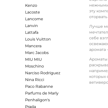
нежными,
Kenzo
эту комп
Lacoste
оторвать
Lancome
Lanvin
Лучше мо
мечтател
Lattafa
себе взг
Louis Vuitton
освежающ
Mancera
аромата 
Marc Jacobs
Ароматы 
MIU MIU
раскрыва
Moschino
например
Narciso Rodriguez
которых 
Nina Ricci
ветивер
Paco Rabanne
Parfums de Marly
Penhaligon's
Prada