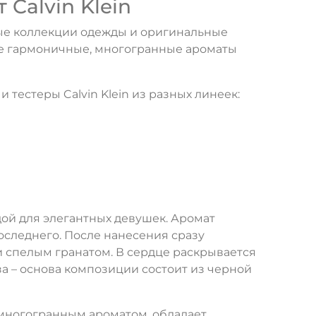
Calvin Klein
ьные коллекции одежды и оригинальные
е гармоничные, многогранные ароматы
естеры Calvin Klein из разных линеек:
ой для элегантных девушек. Аромат
оследнего. После нанесения сразу
 спелым гранатом. В сердце раскрывается
за – основа композиции состоит из черной
 многогранным ароматом, обладает