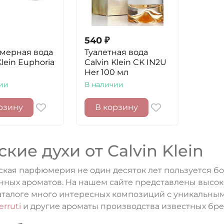
540
₽
мерная вода
Туалетная вода
Klein Euphoria
Calvin Klein CK IN2U
Her 100 мл
ии
В наличии
рзину
В корзину
кие духи от Calvin Klein
кая парфюмерия не один десяток лет пользуется б
нных ароматов. На нашем сайте представлены высок
 каталоге много интересных композиций с уникальным
erruti
и другие ароматы производства известных бре