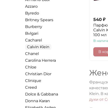
Azzaro
Byredo
540
₽
Britney Spears
Парфю
Burberry
Calvin 
Bvlgari
100 мл
Cacharel
В налич
Calvin Klein
В ко
Chanel
Carolina Herrera
Chloe
Женс
Christian Dior
Clinique
Французс
Creed
качестве
Klein. В
Dolce & Gabbana
духи от C
Donna Karan
Elizabeth Arden