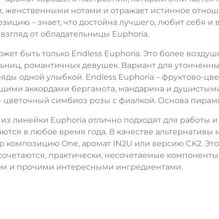
 женственными нотами и отражает истинное отноше
озицию – знает, что достойна лучшего, любит себя 
 взгляд от обладательницы Euphoria.
жет быть только Endless Euphoria. Это более возду
ьниц, романтичных девушек. Вариант для утонченны
ляды одной улыбкой. Endless Euphoria – фруктово-
ими аккордами бергамота, мандарина и душистыми
– цветочный симбиоз розы с фиалкой. Основа пирами
из линейки Euphoria отлично подходят для работы и
ются в любое время года. В качестве альтернативы мо
 композицию One, аромат IN2U или версию CK2. Это 
сочетаются, практически, несочетаемые компоненты:
ом и прочими интересными ингредиентами.