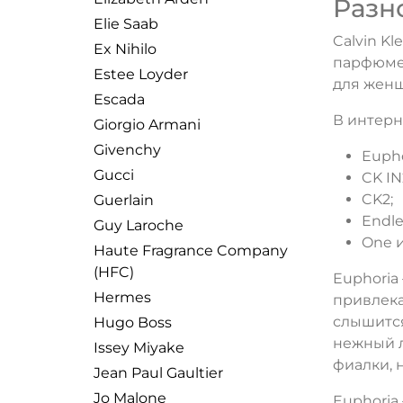
Разн
Elie Saab
Calvin K
Ex Nihilo
парфюме
Estee Loyder
для жен
Escada
В интерн
Giorgio Armani
Givenchy
Eupho
Gucci
CK IN
CK2;
Guerlain
Endle
Guy Laroche
One и
Haute Fragrance Company
(HFC)
Euphoria
Hermes
привлека
слышится
Hugo Boss
нежный л
Issey Miyake
фиалки, 
Jean Paul Gaultier
Jo Malone
Euphoria