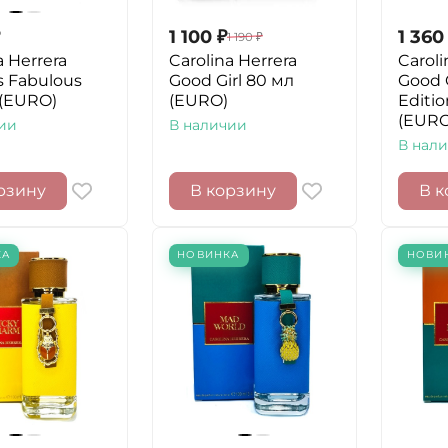
1 100
₽
1 360
1 190
₽
a Herrera
Carolina Herrera
Caroli
s Fabulous
Good Girl 80 мл
Good G
 (EURO)
(EURO)
Editi
(EURO
ии
В наличии
В нал
рзину
В корзину
В к
КА
НОВИНКА
НОВИ