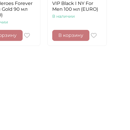
eroes Forever
VIP Black I NY For
 Gold 90 мл
Men 100 мл (EURO)
)
В наличии
ичии
орзину
В корзину