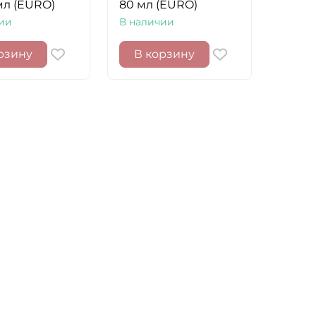
мл (EURO)
80 мл (EURO)
ии
В наличии
рзину
В корзину