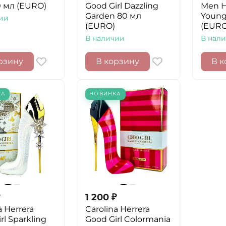
0 мл (EURO)
Good Girl Dazzling
Men H
Garden 80 мл
Young
ии
(EURO)
(EURO
В наличии
В нал
рзину
В корзину
В к
КА
НОВИНКА
1 200
₽
a Herrera
Carolina Herrera
rl Sparkling
Good Girl Colormania