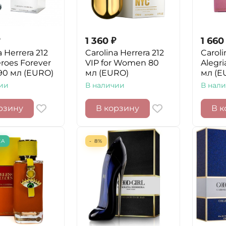
1 360
₽
1 660
a Herrera 212
Carolina Herrera 212
Caroli
roes Forever
VIP for Women 80
Alegri
90 мл (EURO)
мл (EURO)
мл (E
ии
В наличии
В нал
рзину
В корзину
В к
КА
- 8%