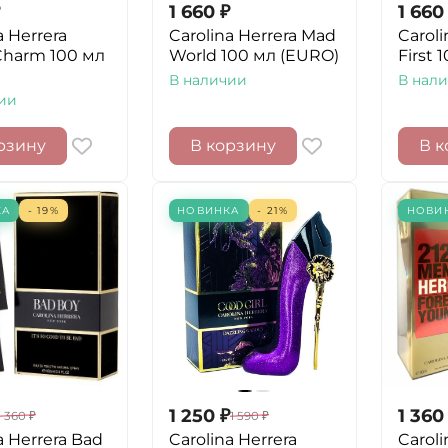
1 660
₽
1 660
a Herrera
Carolina Herrera Mad
Caroli
Charm 100 мл
World 100 мл (EURO)
First 
В наличии
В нал
ии
рзину
В корзину
В к
КА
- 19%
НОВИНКА
- 21%
НОВИ
1 250
₽
1 360
1 360
₽
1 590
₽
a Herrera Bad
Carolina Herrera
Caroli