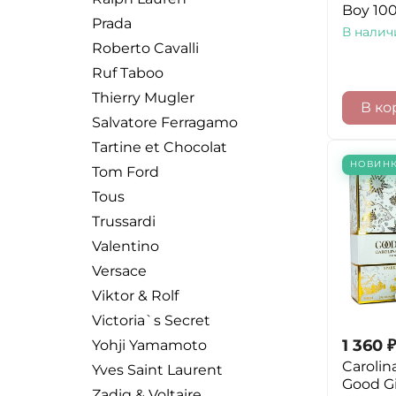
Boy 10
Prada
В налич
Roberto Cavalli
Ruf Taboo
Thierry Mugler
В ко
Salvatore Ferragamo
Tartine et Chocolat
НОВИН
Tom Ford
Tous
Trussardi
Valentino
Versace
Viktor & Rolf
Victoria`s Secret
1 360
₽
Yohji Yamamoto
Carolin
Yves Saint Laurent
Good Gi
Zadig & Voltaire