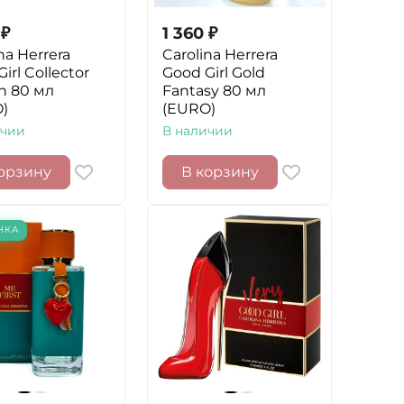
₽
1 360
₽
na Herrera
Carolina Herrera
irl Collector
Good Girl Gold
on 80 мл
Fantasy 80 мл
)
(EURO)
ичии
В наличии
орзину
В корзину
НКА