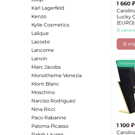
1 660
₽
Karl Lagerfeld
Carolin
Kenzo
Lucky 
(EURO)
Kylie Cosmetics
В налич
Lalique
Lacoste
В ко
Lancome
Lanvin
НОВИН
Marc Jacobs
Monotheme Venezia
Mont Blanc
Moschino
Narciso Rodriguez
Nina Ricci
Paco Rabanne
1 100
₽
Paloma Picasso
Carolin
Ralph Lauren