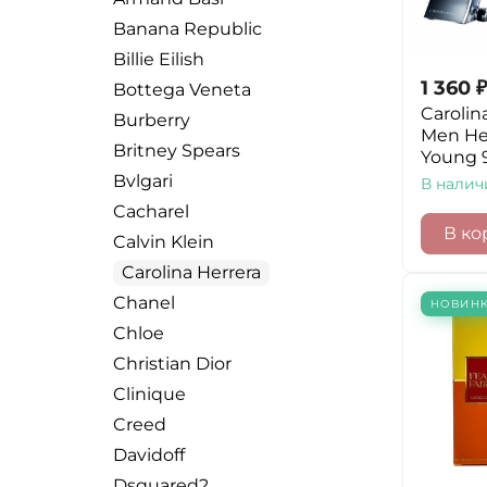
Banana Republic
Billie Eilish
1 360
₽
Bottega Veneta
Carolin
Burberry
Men He
Britney Spears
Young 
Bvlgari
В налич
Cacharel
В ко
Calvin Klein
Carolina Herrera
Chanel
НОВИН
Chloe
Christian Dior
Clinique
Creed
Davidoff
Dsquared2