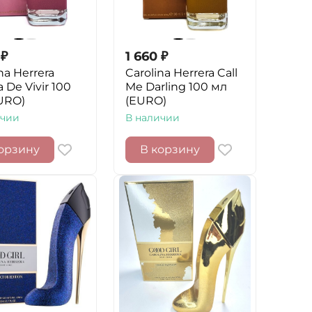
₽
1 660
₽
na Herrera
Carolina Herrera Call
a De Vivir 100
Me Darling 100 мл
URO)
(EURO)
ичии
В наличии
орзину
В корзину