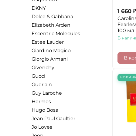
DKNY
1 660
₽
Dolce & Gabbana
Carolin
Fearles
Elizabeth Arden
100 мл
Escentric Molecules
В налич
Estee Lauder
Giardino Magico
В ко
Giorgio Armani
Givenchy
Gucci
НОВИН
Guerlain
Guy Laroche
Hermes
Hugo Boss
Jean Paul Gaultier
Jo Loves
Joop!