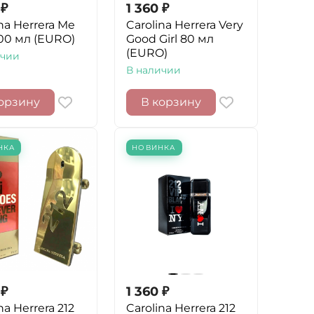
₽
1 360
₽
na Herrera Me
Carolina Herrera Very
100 мл (EURO)
Good Girl 80 мл
(EURO)
ичии
В наличии
орзину
В корзину
НКА
НОВИНКА
₽
1 360
₽
na Herrera 212
Carolina Herrera 212