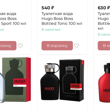
540
₽
630
₽
ная вода
Туалетная вода
Туале
oss Boss
Hugo Boss Boss
Hugo 
 Sport 100 мл
Bottled Tonic 100 мл
Bottl
мл
ии
В наличии
В нал
рзину
В корзину
В к