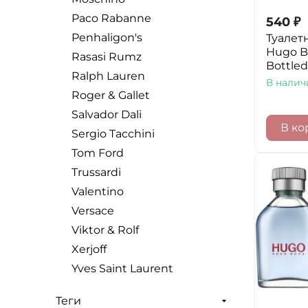
Paco Rabanne
540
₽
Penhaligon's
Туалет
Hugo B
Rasasi Rumz
Bottled
Ralph Lauren
В налич
Roger & Gallet
Salvador Dali
В ко
Sergio Tacchini
Tom Ford
Trussardi
Valentino
Versace
Viktor & Rolf
Xerjoff
Yves Saint Laurent
Теги