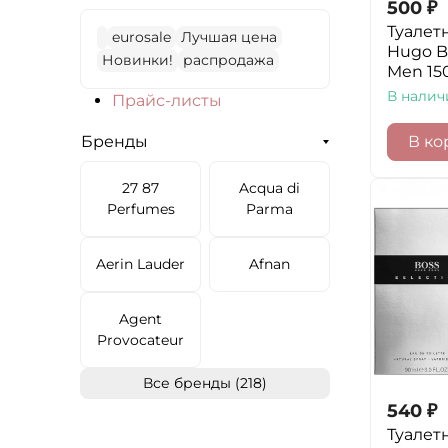
500
₽
Туалет
eurosale
Лучшая цена
Hugo B
Новинки!
распродажа
Men 15
В налич
Прайс-листы
В ко
Бренды
27 87
Acqua di
Perfumes
Parma
Aerin Lauder
Afnan
Agent
Provocateur
Все бренды (218)
540
₽
Туалет