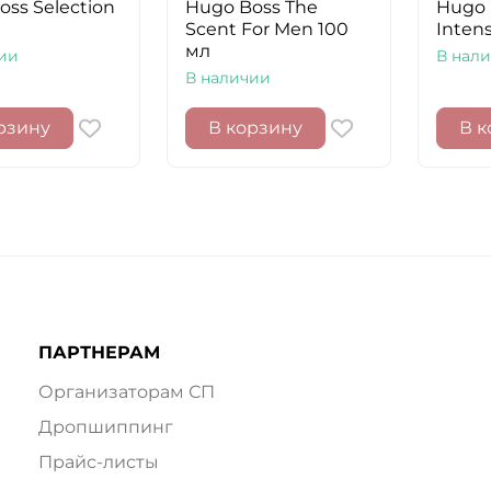
oss Selection
Hugo Boss The
Hugo 
Scent For Men 100
Inten
мл
ии
В нал
В наличии
рзину
В корзину
В к
ПАРТНЕРАМ
Организаторам СП
Дропшиппинг
Прайс-листы