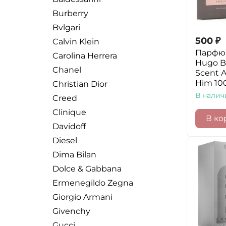
Burberry
Bvlgari
500
₽
Calvin Klein
Парфю
Carolina Herrera
Hugo B
Chanel
Scent A
Him 10
Christian Dior
В налич
Creed
Clinique
В ко
Davidoff
Diesel
Dima Bilan
Dolce & Gabbana
Ermenegildo Zegna
Giorgio Armani
Givenchy
Gucci