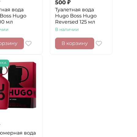
500
₽
тная вода
Туалетная вода
Boss Hugo
Hugo Boss Hugo
00 мл
Reversed 125 мл
ичии
В наличии
орзину
В корзину
НКА
юмерная вода