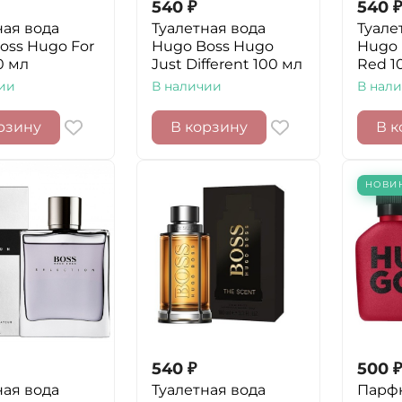
540
₽
540
₽
ная вода
Туалетная вода
Туале
oss Hugo For
Hugo Boss Hugo
Hugo 
0 мл
Just Different 100 мл
Red 1
ии
В наличии
В нал
рзину
В корзину
В к
НОВИ
540
₽
500
₽
ная вода
Туалетная вода
Парф