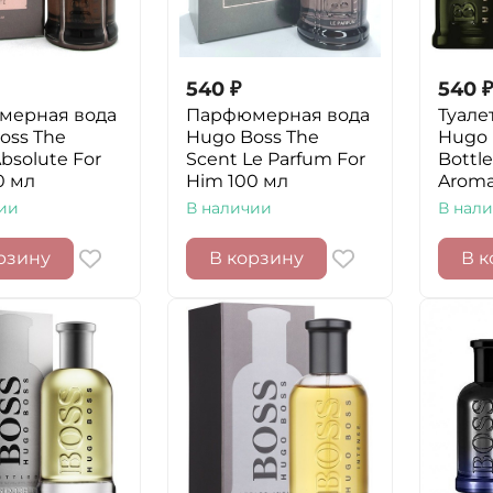
540
₽
540
₽
мерная вода
Парфюмерная вода
Туале
oss The
Hugo Boss The
Hugo 
bsolute For
Scent Le Parfum For
Bottl
0 мл
Him 100 мл
Aroma
ии
В наличии
В нал
рзину
В корзину
В к