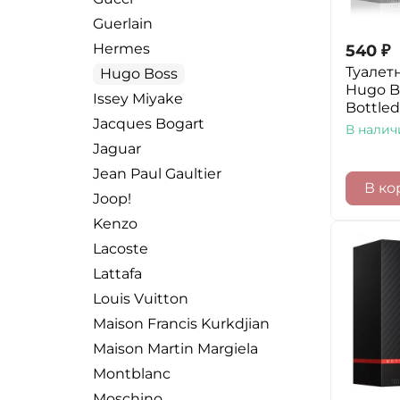
Guerlain
Hermes
540
₽
Туалет
Hugo Boss
Hugo B
Issey Miyake
Bottled
Jacques Bogart
В налич
Jaguar
Jean Paul Gaultier
В ко
Joop!
Kenzo
Lacoste
Lattafa
Louis Vuitton
Maison Francis Kurkdjian
Maison Martin Margiela
Montblanc
Moschino