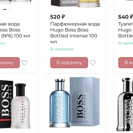
520
₽
540
₽
ная вода
Парфюмерная вода
Туале
oss Boss
Hugo Boss Boss
Hugo 
 (№6) 100 мл
Bottled Intense 100
Bottl
мл
ии
В нал
В наличии
рзину
В корзину
В к