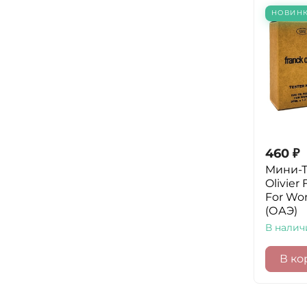
НОВИН
460
₽
Мини-Т
Olivier 
For Wo
(ОАЭ)
В налич
В ко