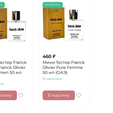
КА
НОВИНКА
460
₽
естер Franck
Мини-Тестер Franck
Franck Olivier
Olivier Pure Femme
men 50 мл
50 мл (ОАЭ)
В наличии
ии
рзину
В корзину