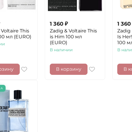
1 360
₽
1 360
Voltaire This
Zadig & Voltaire This
Zadig 
100 мл (EURO)
is Him 100 мл
Is He
(EURO)
100 м
ии
В наличии
В нал
рзину
В корзину
В к
КА