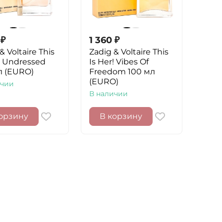
₽
1 360
₽
& Voltaire This
Zadig & Voltaire This
r! Undressed
Is Her! Vibes Of
л (EURO)
Freedom 100 мл
(EURO)
ичии
В наличии
орзину
В корзину