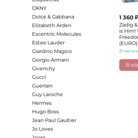
DKNY
Dolce & Gabbana
1 360
₽
Zadig & 
Elizabeth Arden
is Him! 
Escentric Molecules
Freedo
Estee Lauder
(EURO)
В налич
Giardino Magico
Giorgio Armani
В ко
Givenchy
Gucci
Guerlain
Guy Laroche
Hermes
Hugo Boss
Jean Paul Gaultier
Jo Loves
Joop!