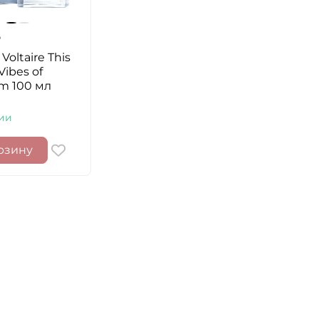
Voltaire This
Vibes of
m 100 мл
ии
рзину