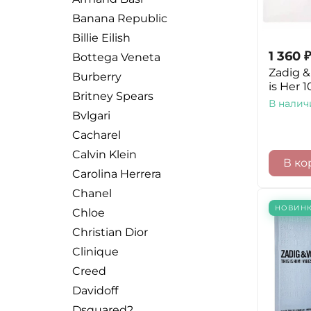
Banana Republic
Billie Eilish
1 360
₽
Bottega Veneta
Zadig & 
Burberry
is Her 
Britney Spears
В налич
Bvlgari
Cacharel
Calvin Klein
В ко
Carolina Herrera
Chanel
НОВИН
Chloe
Christian Dior
Clinique
Creed
Davidoff
Dsquared2