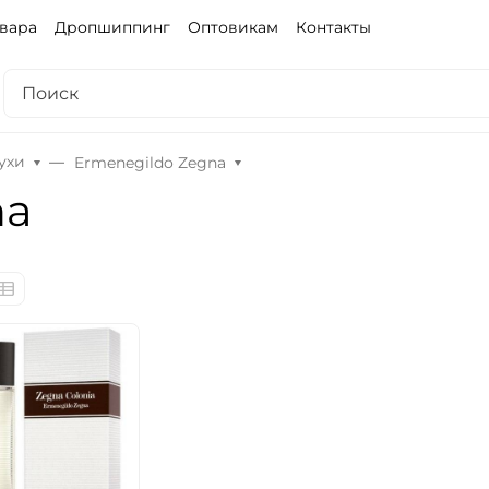
овара
Дропшиппинг
Оптовикам
Контакты
ухи
Ermenegildo Zegna
na