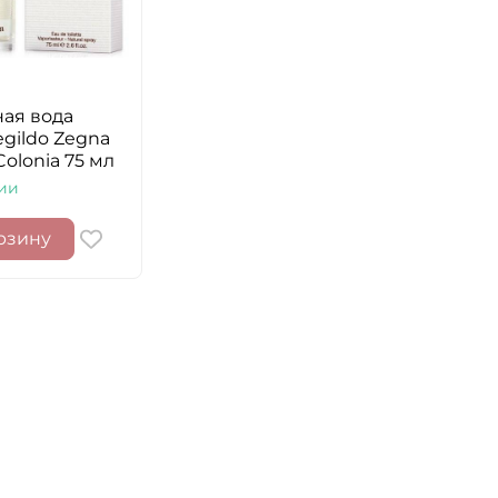
ная вода
gildo Zegna
olonia 75 мл
ии
рзину