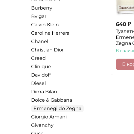
Burberry
Bvlgari
640
₽
Calvin Klein
Туалет
Carolina Herrera
Ermene
Chanel
Zegna C
Christian Dior
В налич
Creed
В ко
Clinique
Davidoff
Diesel
Dima Bilan
Dolce & Gabbana
Ermenegildo Zegna
Giorgio Armani
Givenchy
Gucci