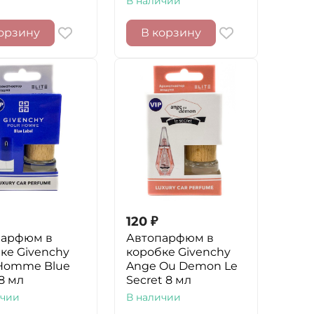
В наличии
орзину
В корзину
120
₽
парфюм в
Автопарфюм в
ке Givenchy
коробке Givenchy
Homme Blue
Ange Ou Demon Le
 8 мл
Secret 8 мл
ичии
В наличии