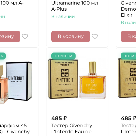
 100 мл A-
Ultramarine 100 мл
Given
A-Plus
Demon
Elixir
ии
В наличии
В нал
рзину
В корзину
В к
КА
НОВИНКА
НОВИ
485
₽
485
₽
парфюм 45
Тестер Givenchy
Тесте
) - Givenchy
L'Interdit Eau de
L'Inte