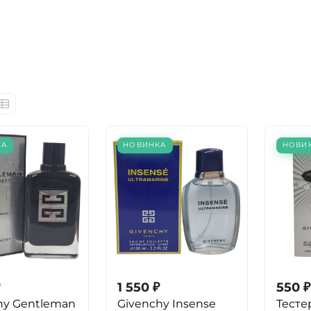
КА
НОВИНКА
НОВИ
1 550
₽
550
₽
hy Gentleman
Givenchy Insense
Тесте