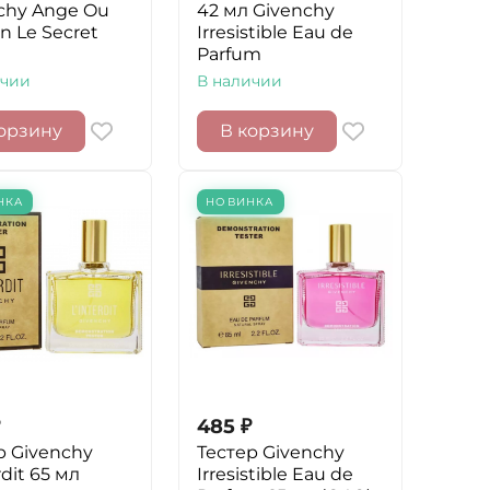
chy Ange Ou
42 мл Givenchy
 Le Secret
Irresistible Eau de
Parfum
ичии
В наличии
орзину
В корзину
НКА
НОВИНКА
485
₽
р Givenchy
Тестер Givenchy
rdit 65 мл
Irresistible Eau de