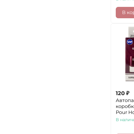
В ко
120
₽
Автоп
коробк
Pour H
В налич