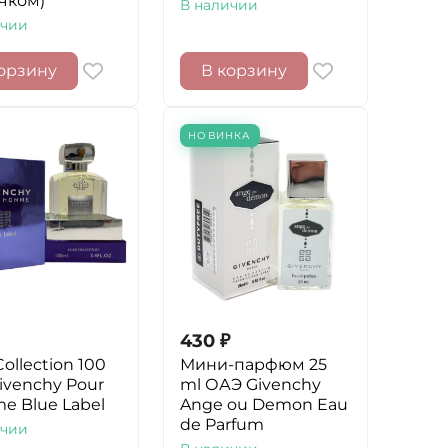
чком)
В наличии
ичии
орзину
В корзину
НОВИНКА
430
₽
ollection 100
Мини-парфюм 25
Givenchy Pour
ml ОАЭ Givenchy
 Blue Label
Ange ou Demon Eau
de Parfum
ичии