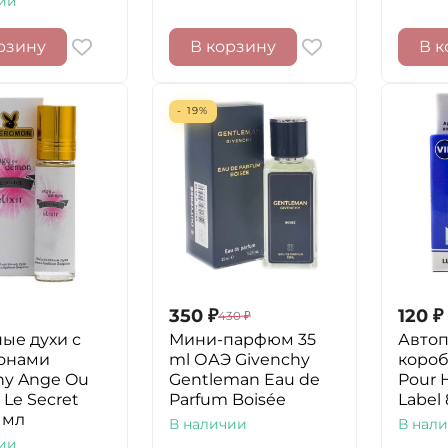
ии
рзину
В корзину
В к
- 19%
350
₽
120
₽
430
₽
ые духи с
Мини-парфюм 35
Авто
онами
ml ОАЭ Givenchy
короб
hy Ange Ou
Gentleman Eau de
Pour 
Le Secret
Parfum Boisée
Label
0 мл
В наличии
В нал
ии