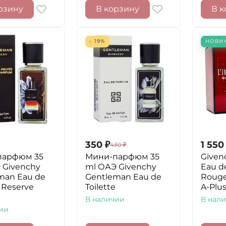
рзину
В корзину
В к
- 19%
НОВИ
350
₽
1 550
430
₽
парфюм 35
Мини-парфюм 35
Givenc
 Givenchy
ml ОАЭ Givenchy
Eau d
man Eau de
Gentleman Eau de
Rouge
 Reserve
Toilette
A-Plu
В наличии
В нал
ии