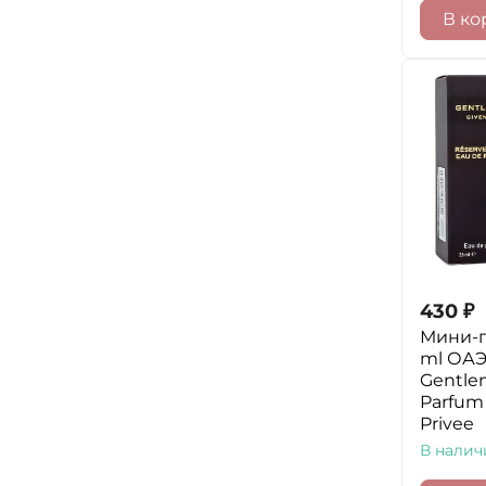
В ко
430
₽
Мини-
ml ОАЭ
Gentle
Parfum
Privee
В налич