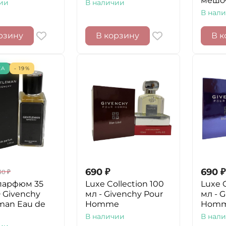
мешо
ии
В наличии
В нал
рзину
В корзину
В к
КА
- 19%
690
₽
690
₽
30
₽
парфюм 35
Luxe Collection 100
Luxe C
 Givenchy
мл - Givenchy Pour
мл - 
man Eau de
Homme
Homme
В наличии
В нал