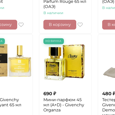
it
Parfum Rouge 65 мл
(ОАЭ)
(ОАЭ)
ии
В нал
В наличии
рзину
В корзину
В к
КА
НОВИНКА
690
₽
480
 Givenchy
Мини-парфюм 45
Тесте
yant 65 мл
мл (A+D) - Givenchy
Given
Organza
Demon