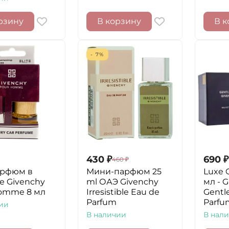
рзину
В корзину
В к
- 7%
430
₽
690
₽
460
₽
арфюм в
Мини-парфюм 25
Luxe C
е Givenchy
ml ОАЭ Givenchy
мл - 
omme 8 мл
Irresistible Eau de
Gentl
Parfum
Parfu
ии
В наличии
В нал