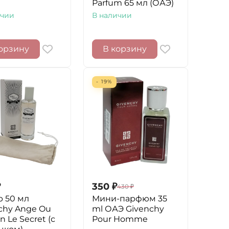
Parfum 65 мл (ОАЭ)
ичии
В наличии
орзину
В корзину
- 19%
₽
350
₽
430
₽
р 50 мл
Мини-парфюм 35
chy Ange Ou
ml ОАЭ Givenchy
 Le Secret (с
Pour Homme