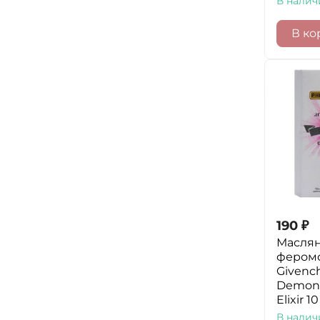
В налич
В ко
190
₽
Маслян
фером
Givenc
Demon 
Elixir 1
В налич