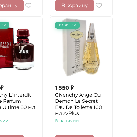
орзину
В корзину
НКА
НОВИНКА
₽
1 550
₽
hy L'Interdit
Givenchy Ange Ou
e Parfum
Demon Le Secret
 Ultime 80 мл
Eau De Toilette 100
s
мл A-Plus
ичии
В наличии