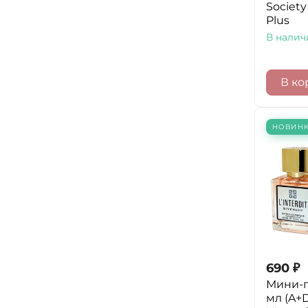
Society
Plus
В налич
В ко
НОВИН
690
₽
Мини-
мл (A+D