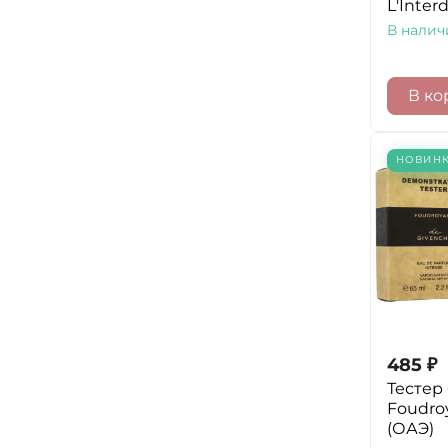
L'Interd
В налич
В ко
НОВИН
485
₽
Тестер
Foudro
(ОАЭ)