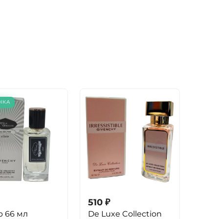
НКА
510
₽
р 66 мл
De Luxe Collection