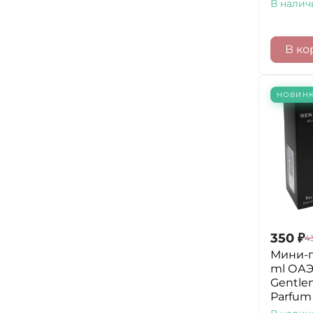
В налич
В ко
НОВИН
350
₽
4
Мини-
ml ОАЭ
Gentle
Parfum