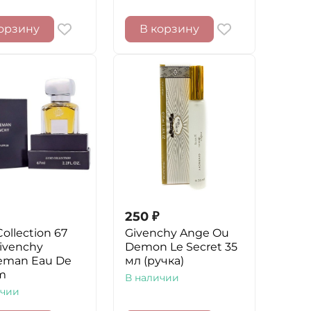
орзину
В корзину
250
₽
ollection 67
Givenchy Ange Ou
Givenchy
Demon Le Secret 35
eman Eau De
мл (ручка)
m
В наличии
ичии