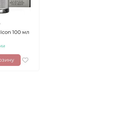
 Icon 100 мл
ии
рзину