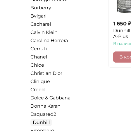
Burberry
Bvlgari
1 650
₽
Cacharel
Dunhill
Calvin Klein
A-Plus
Carolina Herrera
В налич
Cerruti
Chanel
В ко
Chloe
Christian Dior
Clinique
Creed
Dolce & Gabbana
Donna Karan
Dsquared2
Dunhill
Eisenberg