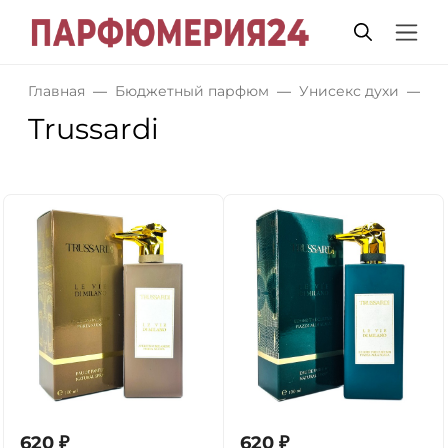
Главная
Бюджетный парфюм
Унисекс духи
Tr
Trussardi
620
₽
620
₽